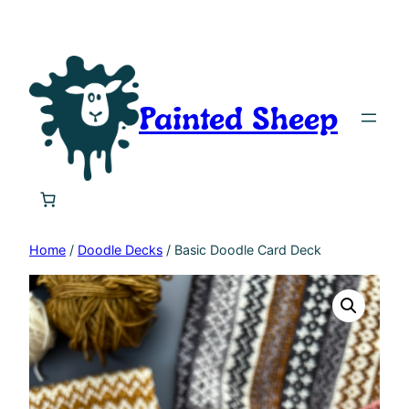
Painted Sheep
Home
/
Doodle Decks
/ Basic Doodle Card Deck