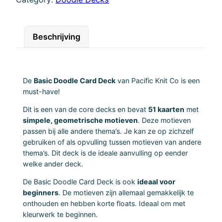
i
c
D
Beschrijving
o
o
d
De
Basic Doodle Card Deck
van Pacific Knit Co is een
l
must-have!
e
Dit is een van de core decks en bevat
51 kaarten
met
C
simpele, geometrische motieven
. Deze motieven
a
passen bij alle andere thema’s. Je kan ze op zichzelf
r
gebruiken of als opvulling tussen motieven van andere
d
thema’s. Dit deck is de ideale aanvulling op eender
welke ander deck.
D
e
De Basic Doodle Card Deck is ook
ideaal voor
c
beginners
. De motieven zijn allemaal gemakkelijk te
k
onthouden en hebben korte floats. Ideaal om met
kleurwerk te beginnen.
a