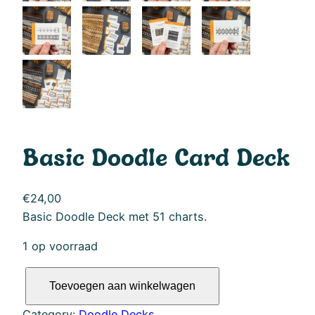
Basic Doodle Card Deck
€
24,00
Basic Doodle Deck met 51 charts.
1 op voorraad
B
Toevoegen aan winkelwagen
a
s
Category:
Doodle Decks