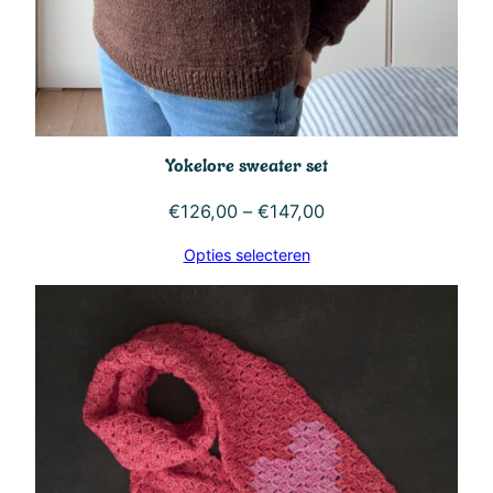
Yokelore sweater set
Prijsklasse:
€
126,00
–
€
147,00
€126,00
Opties selecteren
tot
€147,00