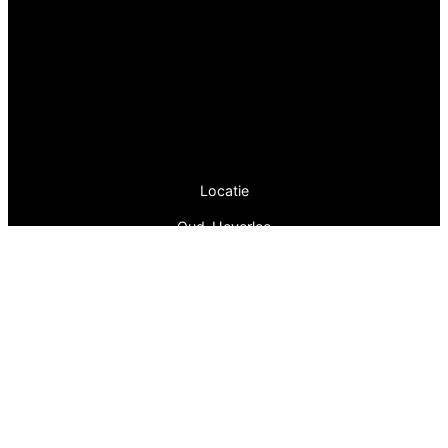
Locatie
Oud-Heverlee
België
BE1000.034.069
Pagina’s
Home
Winkel
Garen info
Agenda