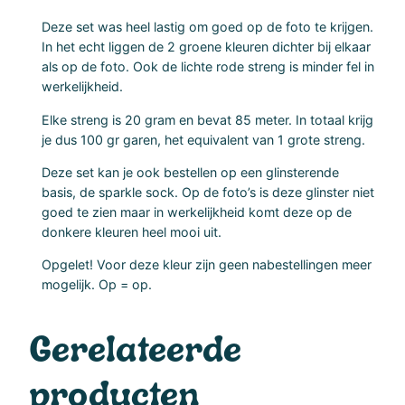
s
Deze set was heel lastig om goed op de foto te krijgen.
e
In het echt liggen de 2 groene kleuren dichter bij elkaar
t
als op de foto. Ook de lichte rode streng is minder fel in
werkelijkheid.
a
a
Elke streng is 20 gram en bevat 85 meter. In totaal krijg
n
je dus 100 gr garen, het equivalent van 1 grote streng.
t
Deze set kan je ook bestellen op een glinsterende
a
basis, de sparkle sock. Op de foto’s is deze glinster niet
l
goed te zien maar in werkelijkheid komt deze op de
donkere kleuren heel mooi uit.
Opgelet! Voor deze kleur zijn geen nabestellingen meer
mogelijk. Op = op.
Gerelateerde
producten