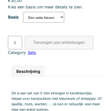
€
30,00
Kies een basis om meer details te zien.
Basis
I
Toevoegen aan winkelwagen
t
'
Category:
Sets
s
t
i
Beschrijving
m
e
m
Dit is een set van 5 mini strengen in kerstkleurtjes.
i
Ideaal voor kerstsokken met kleurwerk of streepjes. Of
n
sjaaltje, muts, wanten, … Je kan er natuurlijk veel meer
i
mee dan enkel sokken.