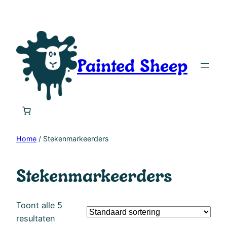
Spring
naar
de
inhoud
Painted Sheep
Home
/ Stekenmarkeerders
Stekenmarkeerders
Toont alle 5
resultaten