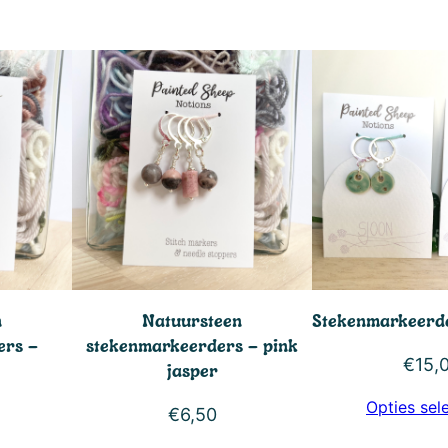
k
a
a
n
t
a
l
n
Natuursteen
Stekenmarkeerd
ers –
stekenmarkeerders – pink
€
15,
jasper
Opties sel
€
6,50