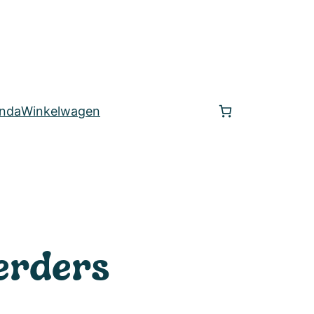
nda
Winkelwagen
erders