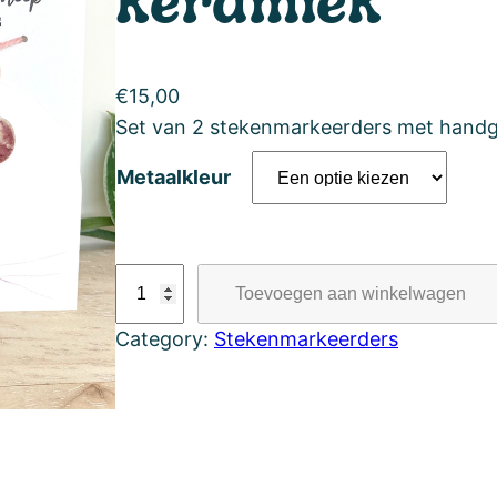
€
15,00
Set van 2 stekenmarkeerders met handg
Metaalkleur
S
Toevoegen aan winkelwagen
t
Category:
Stekenmarkeerders
e
k
e
n
m
a