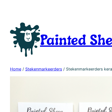
Painted Sh
Home
/
Stekenmarkeerders
/ Stekenmarkeerders ker