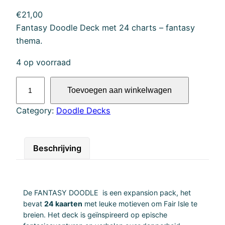
€
21,00
Fantasy Doodle Deck met 24 charts – fantasy
thema.
4 op voorraad
F
Toevoegen aan winkelwagen
a
n
Category:
Doodle Decks
t
a
s
Beschrijving
y
D
o
De FANTASY DOODLE is een expansion pack, het
o
bevat
24 kaarten
met leuke motieven om Fair Isle te
d
breien. Het deck is geïnspireerd op epische