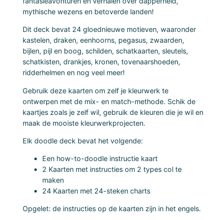
l
fantasieavonturen en verhalen over dapperheid,
mythische wezens en betoverde landen!
e
C
Dit deck bevat 24 gloednieuwe motieven, waaronder
a
kastelen, draken, eenhoorns, pegasus, zwaarden,
bijlen, pijl en boog, schilden, schatkaarten, sleutels,
r
schatkisten, drankjes, kronen, tovenaarshoeden,
d
ridderhelmen en nog veel meer!
D
e
Gebruik deze kaarten om zelf je kleurwerk te
ontwerpen met de mix- en match-methode. Schik de
c
kaartjes zoals je zelf wil, gebruik de kleuren die je wil en
k
maak de mooiste kleurwerkprojecten.
a
Elk doodle deck bevat het volgende:
a
n
Een how-to-doodle instructie kaart
t
2 Kaarten met instructies om 2 types col te
a
maken
24 Kaarten met 24-steken charts
l
Opgelet: de instructies op de kaarten zijn in het engels.