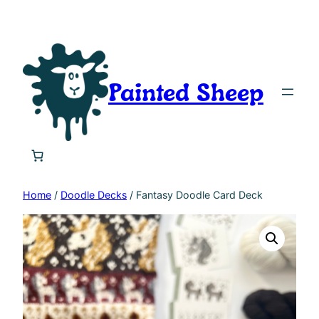
Painted Sheep
Home
/
Doodle Decks
/ Fantasy Doodle Card Deck